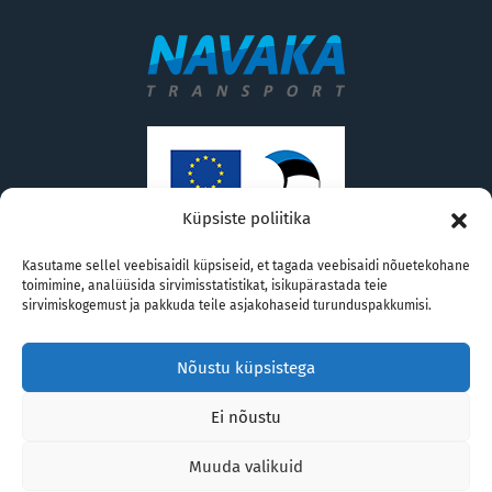
Küpsiste poliitika
Kasutame sellel veebisaidil küpsiseid, et tagada veebisaidi nõuetekohane
Navaka Transport AS
toimimine, analüüsida sirvimisstatistikat, isikupärastada teie
navaka@navaka.ee
sirvimiskogemust ja pakkuda teile asjakohaseid turunduspakkumisi.
Paljassaare tee 41 Tallinn 10313
Nõustu küpsistega
+372 626 4020
Ei nõustu
Muuda valikuid