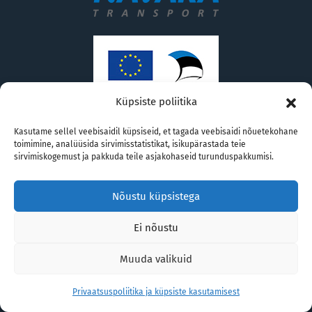
Küpsiste poliitika
Navaka Transport AS
Kasutame sellel veebisaidil küpsiseid, et tagada veebisaidi nõuetekohane
navaka@navaka.ee
toimimine, analüüsida sirvimisstatistikat, isikupärastada teie
sirvimiskogemust ja pakkuda teile asjakohaseid turunduspakkumisi.
Paljassaare tee 41 Tallinn 10313
Nõustu küpsistega
+372 626 4020
Ei nõustu
Muuda valikuid
Privaatsuspoliitika ja küpsiste kasutamisest