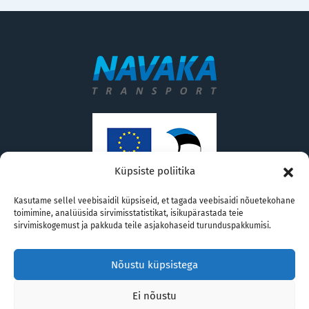
Küpsiste poliitika
Kasutame sellel veebisaidil küpsiseid, et tagada veebisaidi nõuetekohane
Navaka Transport AS
toimimine, analüüsida sirvimisstatistikat, isikupärastada teie
navaka@navaka.ee
sirvimiskogemust ja pakkuda teile asjakohaseid turunduspakkumisi.
Paljassaare tee 41 Tallinn 10313
Nõustu küpsistega
+372 626 4020
Ei nõustu